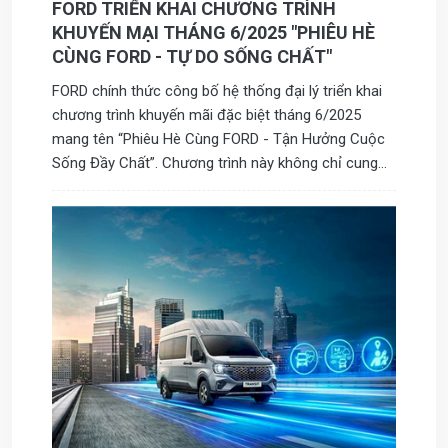
FORD TRIỂN KHAI CHƯƠNG TRÌNH
KHUYẾN MẠI THÁNG 6/2025 "PHIÊU HÈ
CÙNG FORD - TỰ DO SỐNG CHẤT"
FORD chính thức công bố hệ thống đại lý triển khai
chương trình khuyến mãi đặc biệt tháng 6/2025
mang tên “Phiêu Hè Cùng FORD - Tận Hưởng Cuộc
Sống Đầy Chất”. Chương trình này không chỉ cung
cấp những ưu đãi hấp dẫn cho khách hàng mà còn
mang đến trải nghiệm lái xe tuyệt vời với các mẫu xe
của FORD. Đây là cơ hội để khách hàng khám phá và
tận dụng những công nghệ tiên tiến, cũng như phong
cách sống năng động mà FORD mang lại. Hãy nhanh
tay tham gia để không bỏ lỡ những phần quà giá trị!