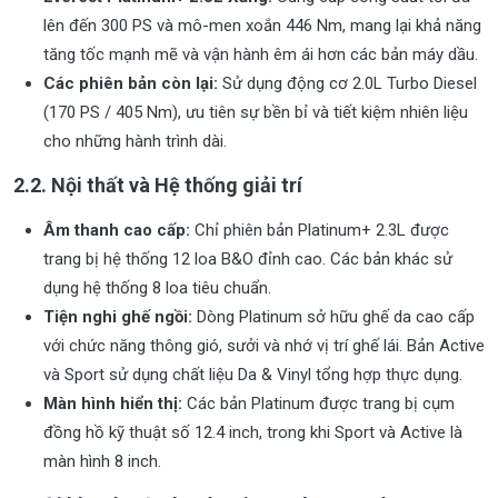
lên đến 300 PS và mô-men xoắn 446 Nm, mang lại khả năng
tăng tốc mạnh mẽ và vận hành êm ái hơn các bản máy dầu.
Các phiên bản còn lại:
Sử dụng động cơ 2.0L Turbo Diesel
(170 PS / 405 Nm), ưu tiên sự bền bỉ và tiết kiệm nhiên liệu
cho những hành trình dài.
2.2. Nội thất và Hệ thống giải trí
Âm thanh cao cấp:
Chỉ phiên bản Platinum+ 2.3L được
trang bị hệ thống 12 loa B&O đỉnh cao. Các bản khác sử
dụng hệ thống 8 loa tiêu chuẩn.
Tiện nghi ghế ngồi:
Dòng Platinum sở hữu ghế da cao cấp
với chức năng thông gió, sưởi và nhớ vị trí ghế lái. Bản Active
và Sport sử dụng chất liệu Da & Vinyl tổng hợp thực dụng.
Màn hình hiển thị:
Các bản Platinum được trang bị cụm
đồng hồ kỹ thuật số 12.4 inch, trong khi Sport và Active là
màn hình 8 inch.