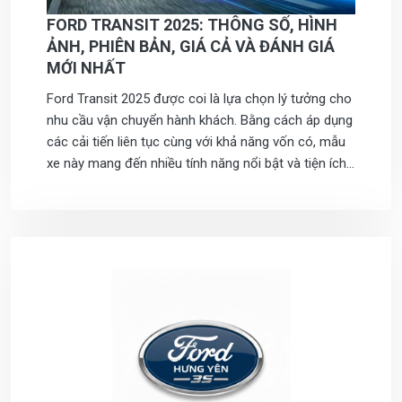
FORD TRANSIT 2025: THÔNG SỐ, HÌNH
ẢNH, PHIÊN BẢN, GIÁ CẢ VÀ ĐÁNH GIÁ
MỚI NHẤT
Ford Transit 2025 được coi là lựa chọn lý tưởng cho
nhu cầu vận chuyển hành khách. Bằng cách áp dụng
các cải tiến liên tục cùng với khả năng vốn có, mẫu
xe này mang đến nhiều tính năng nổi bật và tiện ích
vượt trội, góp phần làm tăng sự ưa chuộng của nó
tại thị trường Việt Nam.