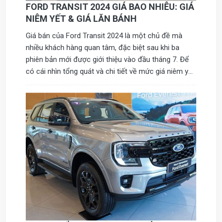
FORD TRANSIT 2024 GIÁ BAO NHIÊU: GIÁ
NIÊM YẾT & GIÁ LĂN BÁNH
Giá bán của Ford Transit 2024 là một chủ đề mà
nhiều khách hàng quan tâm, đặc biệt sau khi ba
phiên bản mới được giới thiệu vào đầu tháng 7. Để
có cái nhìn tổng quát và chi tiết về mức giá niêm yết
cũng như chi phí lăn bánh, hãy theo dõi những thông
tin được cập nhật dưới đây của Ford Hưng Yên 3S