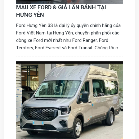
MẪU XE FORD & GIÁ LĂN BÁNH TẠI
HƯNG YÊN
Ford Hưng Yên 3S là đại lý ủy quyền chính hãng của
Ford Việt Nam tại Hưng Yên, chuyên phân phối các
dòng xe Ford mới nhất như Ford Ranger, Ford
Territory, Ford Everest và Ford Transit. Chúng tôi cập
nhật bảng giá xe Ford lăn bánh tại Hưng Yên mới
nhất, hỗ trợ trả góp lên đến 80%, thủ tục nhanh –
giao xe đúng hẹn.