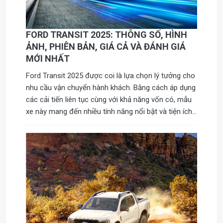
FORD TRANSIT 2025: THÔNG SỐ, HÌNH
ẢNH, PHIÊN BẢN, GIÁ CẢ VÀ ĐÁNH GIÁ
MỚI NHẤT
Ford Transit 2025 được coi là lựa chọn lý tưởng cho
nhu cầu vận chuyển hành khách. Bằng cách áp dụng
các cải tiến liên tục cùng với khả năng vốn có, mẫu
xe này mang đến nhiều tính năng nổi bật và tiện ích
vượt trội, góp phần làm tăng sự ưa chuộng của nó
tại thị trường Việt Nam.