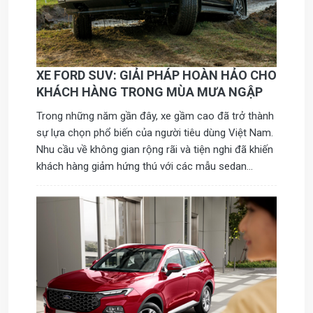
XE FORD SUV: GIẢI PHÁP HOÀN HẢO CHO
KHÁCH HÀNG TRONG MÙA MƯA NGẬP
Trong những năm gần đây, xe gầm cao đã trở thành
sự lựa chọn phổ biến của người tiêu dùng Việt Nam.
Nhu cầu về không gian rộng rãi và tiện nghi đã khiến
khách hàng giảm hứng thú với các mẫu sedan
truyền thống. Ford SUV nổi bật với khả năng thích
ứng hoàn hảo trong mùa mưa lũ, mang đến giải
pháp di chuyển an toàn và thoải mái.