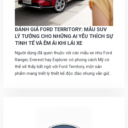
ĐÁNH GIÁ FORD TERRITORY: MẪU SUV
LÝ TƯỞNG CHO NHỮNG AI YÊU THÍCH SỰ
TINH TẾ VÀ ÊM ÁI KHI LÁI XE
Người dùng đã quen thuộc với các mẫu xe như Ford
Ranger, Everest hay Explorer có phong cách Mỹ có
thể sẽ thấy bất ngờ với Ford Territory, một sản
phẩm mang triết lý thiết kế độc đáo nhưng vẫn giữ
vững công nghệ tiên tiến vốn có.. Dưới đây Ford
Hưng Yên 3S sẽ đưa ra những đánh giá Ford
Territory: Mẫu SUV lý tưởng cho những ai yêu thích
sự tinh tế và êm ái khi lái xe