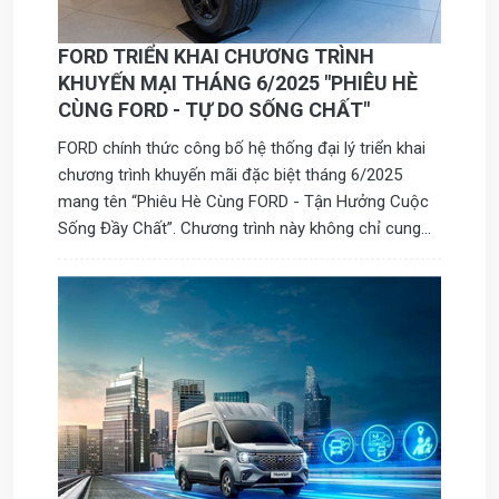
FORD TRIỂN KHAI CHƯƠNG TRÌNH
KHUYẾN MẠI THÁNG 6/2025 "PHIÊU HÈ
CÙNG FORD - TỰ DO SỐNG CHẤT"
FORD chính thức công bố hệ thống đại lý triển khai
chương trình khuyến mãi đặc biệt tháng 6/2025
mang tên “Phiêu Hè Cùng FORD - Tận Hưởng Cuộc
Sống Đầy Chất”. Chương trình này không chỉ cung
cấp những ưu đãi hấp dẫn cho khách hàng mà còn
mang đến trải nghiệm lái xe tuyệt vời với các mẫu xe
của FORD. Đây là cơ hội để khách hàng khám phá và
tận dụng những công nghệ tiên tiến, cũng như phong
cách sống năng động mà FORD mang lại. Hãy nhanh
tay tham gia để không bỏ lỡ những phần quà giá trị!