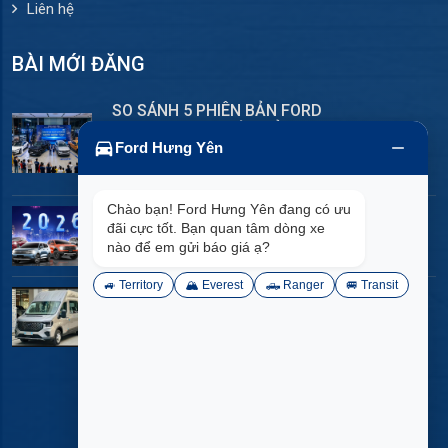
Liên hệ
BÀI MỚI ĐĂNG
SO SÁNH 5 PHIÊN BẢN FORD
EVEREST 2026: TỪ TRẢI
NGHIỆM TIỆN NGHI ĐẾN SỨC
Ford Hưng Yên
MẠNH VƯỢT TRỘI
Chào bạn! Ford Hưng Yên đang có ưu
Mẫu Xe Ford & Giá Lăn Bánh
đãi cực tốt. Bạn quan tâm dòng xe
Tại Hưng Yên
nào để em gửi báo giá ạ?
🚙 Territory
🏔️ Everest
🛻 Ranger
🚐 Transit
Ưu Đãi Mua Xe Ford Tại Ford
Hưng Yên Tháng 02/2026
Bản quyền thuộc về Ford Hưng Yên
Thiết kế website www.vietads.net.vn