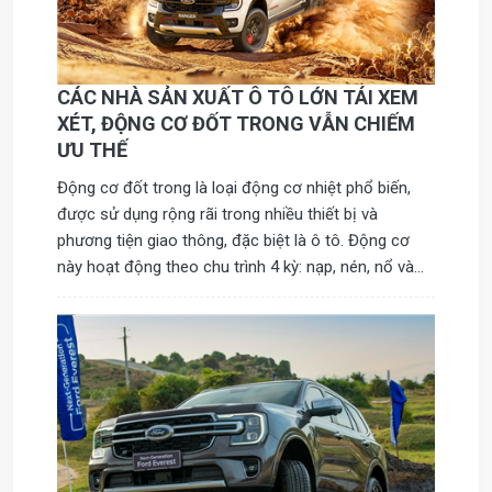
CÁC NHÀ SẢN XUẤT Ô TÔ LỚN TÁI XEM
XÉT, ĐỘNG CƠ ĐỐT TRONG VẪN CHIẾM
ƯU THẾ
Động cơ đốt trong là loại động cơ nhiệt phổ biến,
được sử dụng rộng rãi trong nhiều thiết bị và
phương tiện giao thông, đặc biệt là ô tô. Động cơ
này hoạt động theo chu trình 4 kỳ: nạp, nén, nổ và
xả, nhằm chuyển đổi nhiệt năng thành cơ năng.