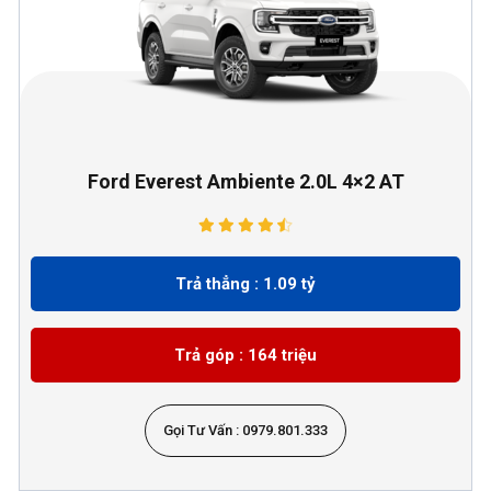
Ford Everest Ambiente 2.0L 4×2 AT
Trả thẳng : 1.09 tỷ
Trả góp : 164 triệu
Gọi Tư Vấn : 0979.801.333