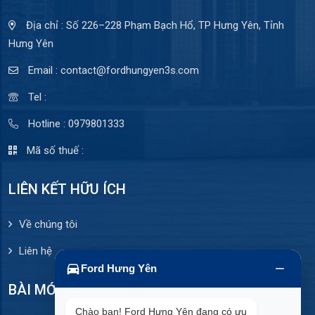
Địa chỉ : Số 226–228 Phạm Bạch Hổ, TP Hưng Yên, Tỉnh
Hưng Yên
Email : contact@fordhungyen3s.com
Tel :
Hotline : 0979801333
Mã số thuế :
LIÊN KẾT HỮU ÍCH
Về chúng tôi
Liên hệ
Ford Hưng Yên
BÀI MỚI ĐĂNG
Chào bạn! Ford Hưng Yên đang có ưu